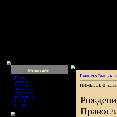
Меню сайта
Главная
»
Выпускни
Главная
Личности
ПИМЕНОВ Владими
События
Здание ПВУ
Литература
Рождения
Быт училища
О сайте
Галерея
Правосла