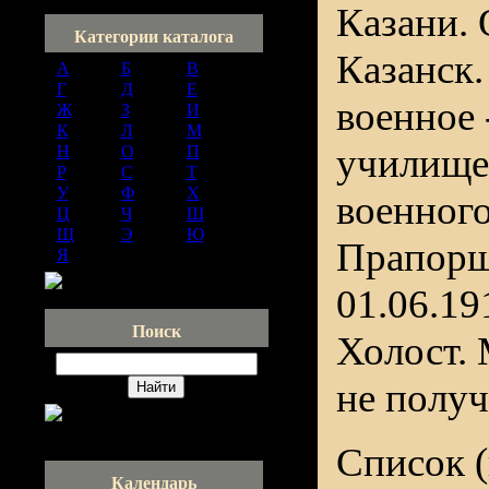
Казани. 
Категории каталога
Казанск.
А
[237]
Б
[356]
В
[288]
Г
[371]
Д
[213]
Е
[81]
военное 
Ж
[45]
З
[136]
И
[121]
К
[620]
Л
[260]
М
[383]
училище
Н
[137]
О
[93]
П
[378]
Р
[208]
С
[530]
Т
[186]
У
[37]
Ф
[111]
Х
[79]
военного
Ц
[24]
Ч
[106]
Ш
[166]
Щ
[22]
Э
[36]
Ю
[32]
Прапорщи
Я
[95]
01.06.19
Поиск
Холост. 
не получ
Список (
Календарь