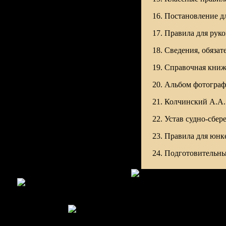
16. Постановление д
17. Правила для руко
18. Сведения, обязат
19. Справочная книж
20. Альбом фотографи
21. Колчинский А.А. 
22. Устав судно-сбер
23. Правила для юнк
24. Подготовительны
Copyright MyCorp © 2026