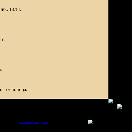
б., 1878г.
1г.
г.
кого училища.
Сделать
бесплатный сайт
с
uCoz