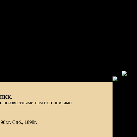
 ПКК.
 с неизвестными нам источниками
г.г. Спб., 1898г.