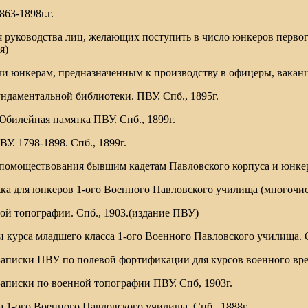
863-1898г.г.
я руководства лиц, желающих поступить в число юнкеров первог
я)
ачи юнкерам, предназначенным к производству в офицеры, ваканц
ундаментальной библиотеки. ПВУ. Спб., 1895г.
Юбилейная памятка ПВУ. Спб., 1899г.
У. 1798-1898. Спб., 1899г.
спомоществования бывшим кадетам Павловского корпуса и юнкер
ка для юнкеров 1-ого Военного Павловского училища (многочи
ной топографии. Спб., 1903.(издание ПВУ)
и курса младшего класса 1-ого Военного Павловского училища. С
 Записки ПВУ по полевой фортификации для курсов военного вре
 Записки по военной топографии ПВУ. Спб, 1903г.
а 1-ого Военного Павловского училища. Спб., 1888г.