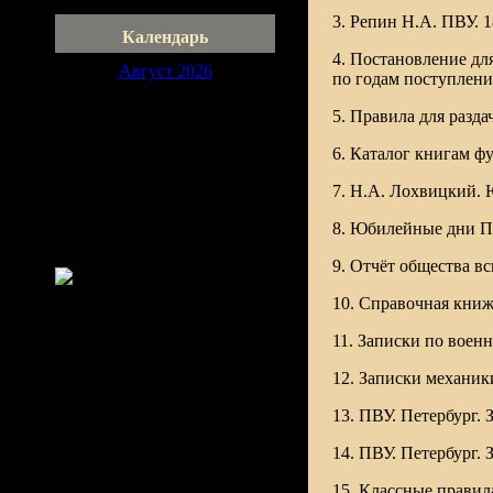
3. Репин Н.А. ПВУ. 1
Календарь
4. Постановление дл
Август 2026
по годам поступлени
Пн
Вт
Ср
Чт
Пт
Сб
Вс
5. Правила для разд
1
2
3
4
5
6
7
8
9
6. Каталог книгам ф
10
11
12
13
14
15
16
7. Н.А. Лохвицкий. 
17
18
19
20
21
22
23
24
25
26
27
28
29
30
8. Юбилейные дни ПВ
31
9. Отчёт общества в
10. Справочная книж
11. Записки по воен
12. Записки механик
13. ПВУ. Петербург.
14. ПВУ. Петербург.
15. Классные правил