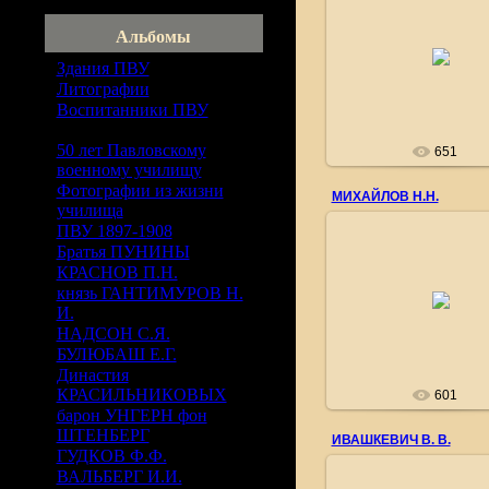
Альбомы
11.09.2010
Здания ПВУ
[25]
pvu1863
Литографии
[3]
Воспитанники ПВУ
[1158]
50 лет Павловскому
651
военному училищу
[29]
Фотографии из жизни
МИХАЙЛОВ Н.Н.
училища
[20]
ПВУ 1897-1908
[74]
Братья ПУНИНЫ
[4]
10.07.2010
КРАСНОВ П.Н.
[6]
князь ГАНТИМУРОВ Н.
Фотографию представил
(fortech@gmail.com
И.
[3]
НАДСОН С.Я.
[15]
pvu1863
БУЛЮБАШ Е.Г.
[9]
Династия
КРАСИЛЬНИКОВЫХ
[6]
601
барон УНГЕРН фон
ШТЕНБЕРГ
[3]
ИВАШКЕВИЧ В. В.
ГУДКОВ Ф.Ф.
[4]
ВАЛЬБЕРГ И.И.
[8]