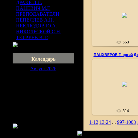
ДРАКЕ Л.Л.
[2]
19.06.2010
ПАЦЕВИЧ М.Г.
[10]
ПРЕПОДАВАТЕЛИ
[4]
Фотография представл
http://www.grwar.ru
ПЕПЕЛЯЕВ А.Н.
[10]
pvu1863
НЕКЛЮДОВ Ю.А.
[6]
НИКОЛЬСКОЙ С.Н.
[4]
ТЕТРУЕВ В. Г.
[7]
563
Календарь
Август 2026
04.04.2010
Пн
Вт
Ср
Чт
Пт
Сб
Вс
Командир 330 Златоуст
1
2
полка полковник Г.Д. Па
(август 1914г.).
3
4
5
6
7
8
9
pvu1863
10
11
12
13
14
15
16
17
18
19
20
21
22
23
24
25
26
27
28
29
30
814
31
1-12
13-24
...
997-1008