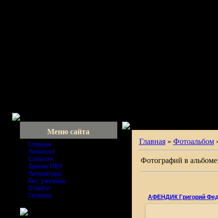
Меню сайта
Главная
»
Фотоальбом
Главная
Личности
События
Фотографий в альбоме
Здание ПВУ
Литература
Быт училища
О сайте
Галерея
АФЕНДИК Григорий Фе