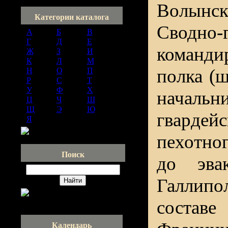
Волынс
Категории каталога
Сводно-г
А
[237]
Б
[356]
В
[288]
Г
[371]
Д
[213]
Е
[81]
команди
Ж
[45]
З
[136]
И
[121]
К
[620]
Л
[260]
М
[383]
полка (ш
Н
[137]
О
[93]
П
[378]
Р
[208]
С
[530]
Т
[186]
У
[37]
Ф
[111]
Х
[79]
начал
Ц
[24]
Ч
[106]
Ш
[166]
Щ
[22]
Э
[36]
Ю
[32]
гварде
Я
[95]
пехотно
Поиск
до эва
Галлип
составе
Календарь