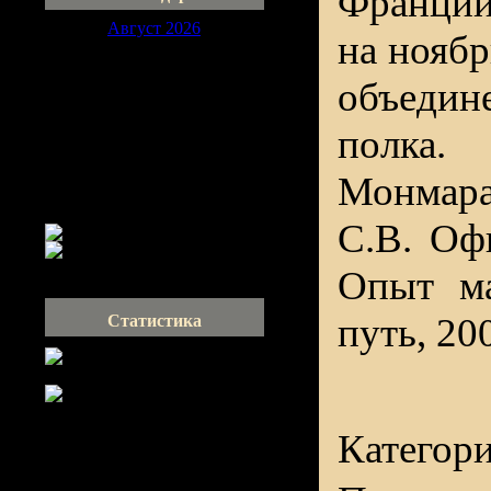
Франции
Август 2026
на ноябр
Пн
Вт
Ср
Чт
Пт
Сб
Вс
1
2
объеди
3
4
5
6
7
8
9
10
11
12
13
14
15
16
полка.
17
18
19
20
21
22
23
Монмар
24
25
26
27
28
29
30
31
С.В. Оф
Опыт ма
путь, 200
Статистика
Категор